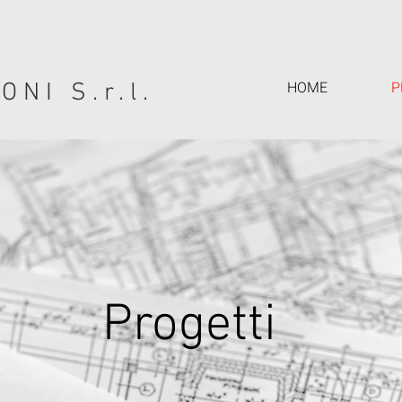
HOME
P
NI S.r.l.
Progetti